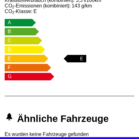
Kraftstoffverbrauch (kombiniert):
5,5 l/100km
CO
-Emissionen (kombiniert):
143 g/km
2
CO
-Klasse:
E
2
A
B
C
D
E
E
F
G
Ähnliche Fahrzeuge
Es wurden keine Fahrzeuge gefunden