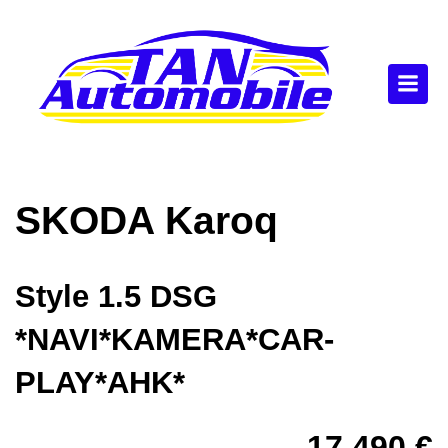
SKODA
Karoq
Style 1.5 DSG
*NAVI*KAMERA*CAR-
PLAY*AHK*
17.490 €