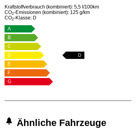
Kraftstoffverbrauch (kombiniert):
5,5 l/100km
CO
-Emissionen (kombiniert):
125 g/km
2
CO
-Klasse:
D
2
A
B
C
D
D
E
F
G
Ähnliche Fahrzeuge