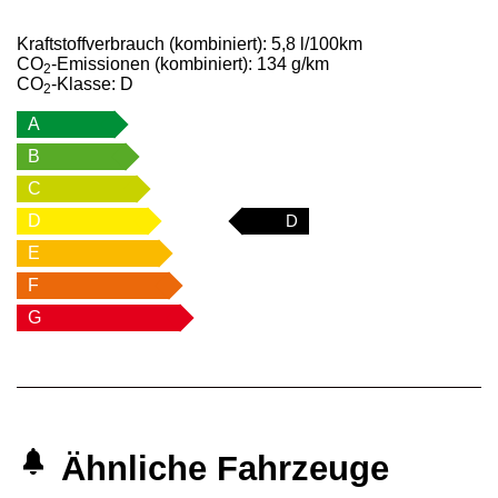
Kraftstoffverbrauch (kombiniert):
5,8 l/100km
CO
-Emissionen (kombiniert):
134 g/km
2
CO
-Klasse:
D
2
A
B
C
D
D
E
F
G
Ähnliche Fahrzeuge