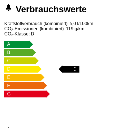
Verbrauchswerte
Kraftstoffverbrauch (kombiniert):
5,0 l/100km
CO
-Emissionen (kombiniert):
119 g/km
2
CO
-Klasse:
D
2
A
B
C
D
D
E
F
G