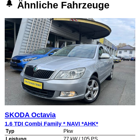
Ähnliche Fahrzeuge
SKODA
Octavia
1.6 TDI Combi Family * NAVI *AHK*
Typ
Pkw
Leistung
77 kW / 105 PS