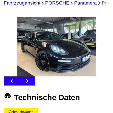
Fahrzeugansicht
PORSCHE
Panamera
Pors
Technische Daten
Gebrauchtwagen