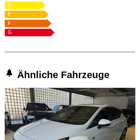
D
E
F
G
Ähnliche Fahrzeuge