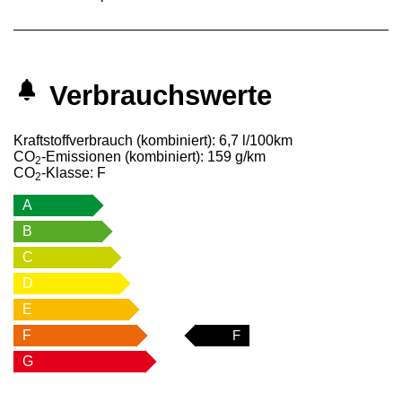
Verbrauchswerte
Kraftstoffverbrauch (kombiniert):
6,7 l/100km
CO
-Emissionen (kombiniert):
159 g/km
2
CO
-Klasse:
F
2
A
B
C
D
E
F
F
G