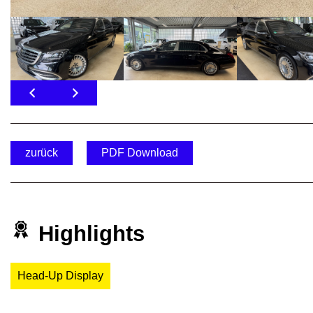
zurück
PDF Download
Highlights
Head-Up Display