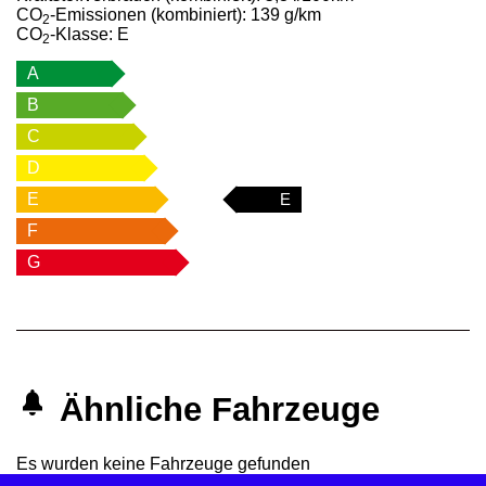
CO
-Emissionen (kombiniert):
139 g/km
2
CO
-Klasse:
E
2
A
B
C
D
E
E
F
G
Ähnliche Fahrzeuge
Es wurden keine Fahrzeuge gefunden