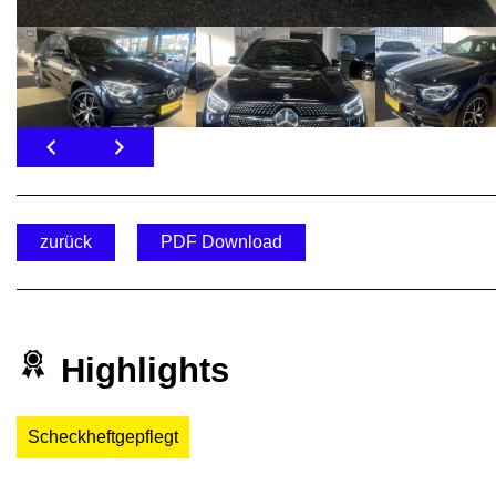
zurück
PDF Download
Highlights
Scheckheftgepflegt