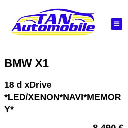
BMW
X1
18 d xDrive
*LED/XENON*NAVI*MEMOR
Y*
8.490 €