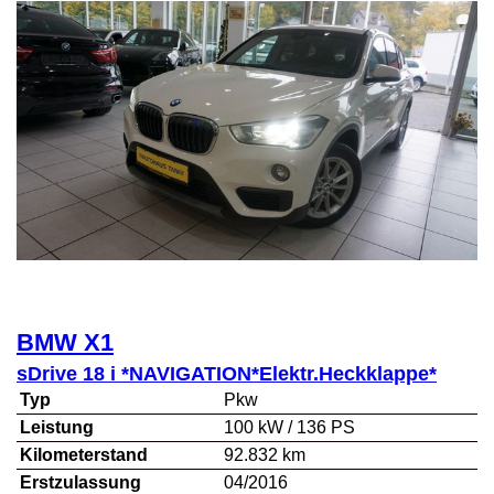
BMW
X1
sDrive 18 i *NAVIGATION*Elektr.Heckklappe*
Typ
Pkw
Leistung
100 kW / 136 PS
Kilometerstand
92.832 km
Erstzulassung
04/2016