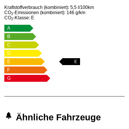
Kraftstoffverbrauch (kombiniert):
5,5 l/100km
CO
-Emissionen (kombiniert):
146 g/km
2
CO
-Klasse:
E
2
A
B
C
D
E
E
F
G
Ähnliche Fahrzeuge