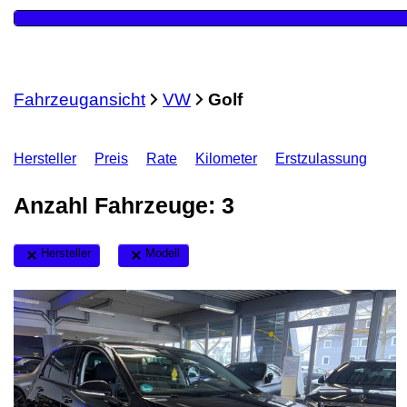
Fahrzeugansicht
VW
Golf
Hersteller
Preis
Rate
Kilometer
Erstzulassung
Anzahl Fahrzeuge:
3
Hersteller
Modell