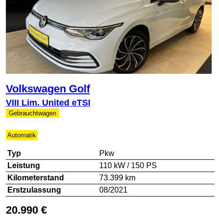
Volkswagen
Golf
VIII Lim. United eTSI
Gebrauchtwagen
Automatik
Typ
Pkw
Leistung
110 kW / 150 PS
Kilometerstand
73.399 km
Erstzulassung
08/2021
20.990 €